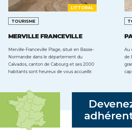
LITTORAL
TOURISME
T
MERVILLE FRANCEVILLE
PA
Merville-Franceville Plage, situé en Basse-
Au 
Normandie dans le département du
de 
Calvados, canton de Cabourg et ses 2000
gra
habitants sont heureux de vous accueillir.
cap
Cette station est […]
Devene
adhérent