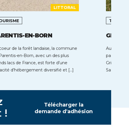
LITTORAL
OURISME
TOURIS
RENTIS-EN-BORN
GRIMA
coeur de la forêt landaise, la commune
Au coeur d
Parentis-en-Born, avec un des plus
par son châ
nds lacs de France, est forte d’une
Grimaud do
acité d’hébergement diversifié et […]
Saint Tropez
z
Télécharger la
 !
demande d'adhésion