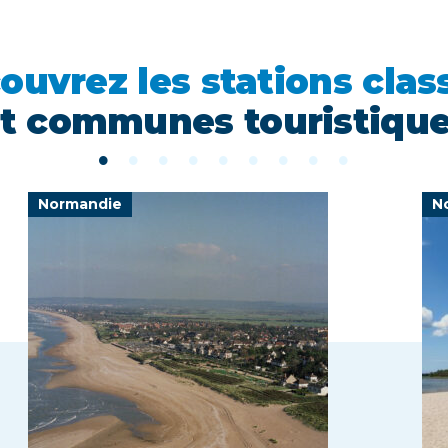
ouvrez les stations clas
t communes touristiqu
Normandie
N