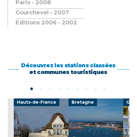
Paris - 2008
Courchevel - 2007
Editions 2006 - 2002
Découvrez les stations classées
et communes touristiques
Hauts-de-France
Bretagne
Gran