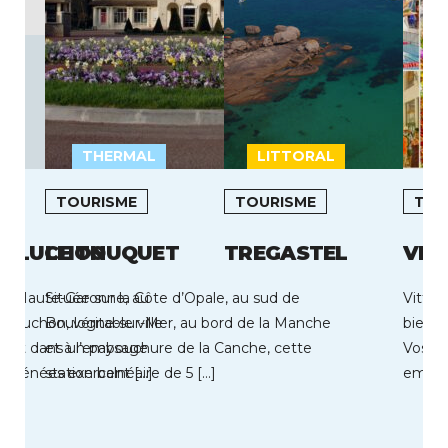
THERMAL
LITTORAL
L
TOURISME
TOURISME
TOU
E LUCHON
LE TOUQUET
TREGASTEL
VIT
 la Haute-Garonne, au
Située sur la Côte d’Opale, au sud de
Vittel
 Luchon, véritable ville
Boulogne-sur-Mer, au bord de la Manche
bien‑ê
scrit dans un paysage
et à l’embouchure de la Canche, cette
Vosges
Pyrénées exercent […]
station balnéaire de 5 […]
emblém
de son