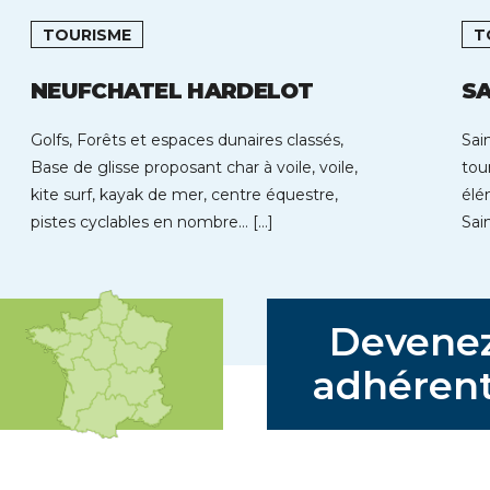
TOURISME
T
NEUFCHATEL HARDELOT
SA
Golfs, Forêts et espaces dunaires classés,
Sai
Base de glisse proposant char à voile, voile,
tou
kite surf, kayak de mer, centre équestre,
élé
pistes cyclables en nombre… […]
Sai
bal
Devene
adhérent