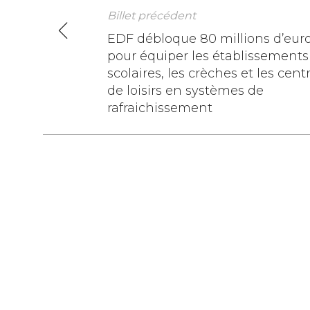
Billet précédent
Navigation
EDF débloque 80 millions d’eur
pour équiper les établissements
de
scolaires, les crèches et les cent
l’article
de loisirs en systèmes de
rafraichissement