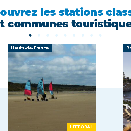
ouvrez les stations clas
t communes touristiqu
Hauts-de-France
B
LITTORAL