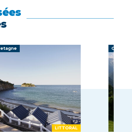
sées
es
retagne
Occitani
LITTORAL