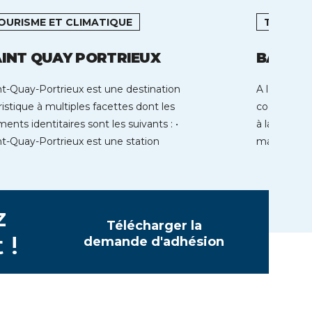
OURISME ET CLIMATIQUE
TOURIS
INT QUAY PORTRIEUX
BAGNER
nt-Quay-Portrieux est une destination
A l’extrême
ristique à multiples facettes dont les
coeur des P
ments identitaires sont les suivants : •
à la montag
nt-Quay-Portrieux est une station
majestueux
néaire située au cœur […]
z
Télécharger la
 !
demande d'adhésion