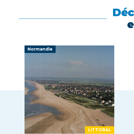
Déc
e
Normandie
LITTORAL