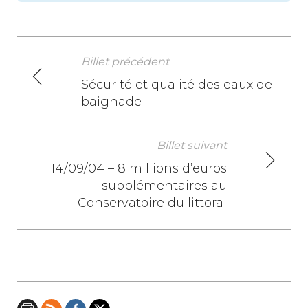
Billet précédent
N
Sécurité et qualité des eaux de
baignade
a
v
Billet suivant
i
14/09/04 – 8 millions d’euros
supplémentaires au
g
Conservatoire du littoral
a
t
i
o