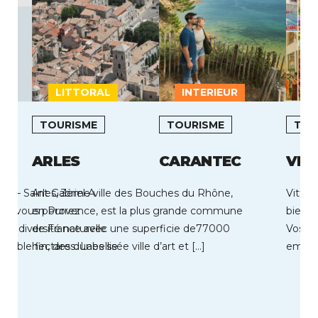
LITTORAL
INTERIEUR
L
TOURISME
TOURISME
TOU
ARLES
CARANTEC
VIT
le – Saint Gabriel A
Arles, 3ème ville des Bouches du Rhône,
Vittel
ile vous pourrez
en Provence, est la plus grande commune
bien‑ê
rbe diversité naturelle
de France avec une superficie de77000
Vosges
e sable fin, des dunes se
hectares. Labellisée ville d’art et […]
emblém
de son