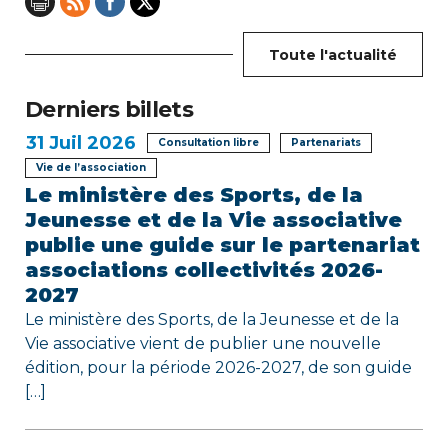
n
Toute l'actualité
d
e
Derniers billets
31
Juil 2026
l
Consultation libre
Partenariats
Vie de l’association
’
Le ministère des Sports, de la
Jeunesse et de la Vie associative
a
publie une guide sur le partenariat
r
associations collectivités 2026-
2027
t
Le ministère des Sports, de la Jeunesse et de la
i
Vie associative vient de publier une nouvelle
édition, pour la période 2026-2027, de son guide
c
[…]
l