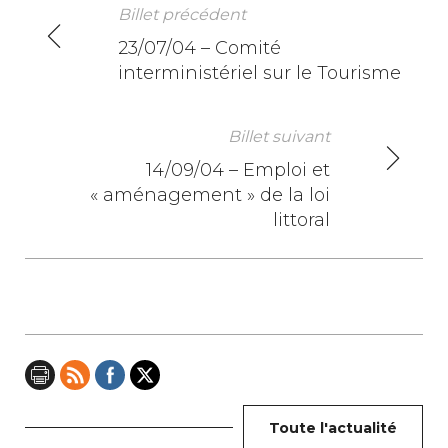
Billet précédent
N
23/07/04 – Comité
interministériel sur le Tourisme
a
v
Billet suivant
i
14/09/04 – Emploi et
« aménagement » de la loi
g
littoral
a
t
i
o
n
Toute l'actualité