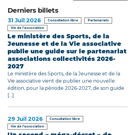
d
e
Derniers billets
31
Juil 2026
l
Consultation libre
Partenariats
Vie de l’association
’
Le ministère des Sports, de la
Jeunesse et de la Vie associative
a
publie une guide sur le partenariat
r
associations collectivités 2026-
2027
t
Le ministère des Sports, de la Jeunesse et de la
i
Vie associative vient de publier une nouvelle
édition, pour la période 2026-2027, de son guide
c
[…]
l
e
29
Juil 2026
Consultation libre
Vie de l’association
Un second « méga-décret » de