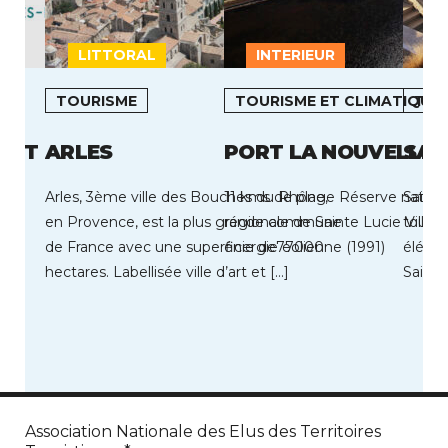
LITTORAL
INTERIEUR
L
TOURISME
TOURISME ET CLIMATIQUE
TOU
ANT
ARLES
PORT LA NOUVELLE
SAI
Arles, 3ème ville des Bouches du Rhône,
11 kms de plage Réserve naturel
Saint-
en Provence, est la plus grande commune
régionale de Sainte Lucie Ville 
touris
de France avec une superficie de77000
énergie eolienne (1991)
élémen
hectares. Labellisée ville d’art et […]
Saint-
balnéa
Association Nationale des Elus des Territoires