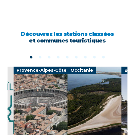
Découvrez les stations classées
et communes touristiques
Provence-Alpes-Côte d'Azur
Occitanie
Bre