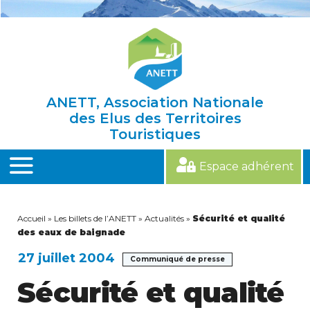
Skip
to
content
ANETT, Association Nationale
des Elus des Territoires
Touristiques
Espace adhérent
MENU
Accueil
»
Les billets de l’ANETT
»
Actualités
»
Sécurité et qualité
des eaux de baignade
27 juillet 2004
Communiqué de presse
Sécurité et qualité