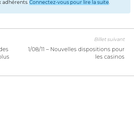
x adhérents.
Connectez-vous pour lire la suite
.
Billet suivant
 des
1/08/11 – Nouvelles dispositions pour
plus
les casinos