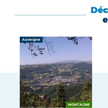
Déc
e
Auvergne
MONTAGNE