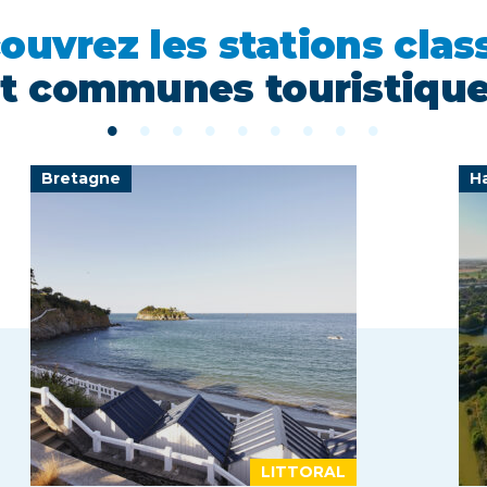
ouvrez les stations clas
t communes touristiqu
Bretagne
H
LITTORAL