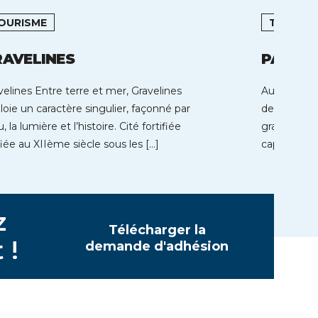
OURISME
TOURIS
RAVELINES
PARENT
velines Entre terre et mer, Gravelines
Au coeur de
loie un caractère singulier, façonné par
de Parentis
u, la lumière et l’histoire. Cité fortifiée
grands lacs
fiée au XIIème siècle sous les […]
capacité d’
z
Télécharger la
 !
demande d'adhésion