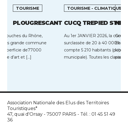
TOURISME
TOURISME - CLIMATIQUE
TOU
PLOUGRESCANT
CUCQ TREPIED STEL
NEU
des Bouches du Rhône,
Au 1er JANVIER 2026, la comm
Golfs,
la plus grande commune
surclassée de 20 à 40 000 habi
Base d
e superficie de77000
compte 5 210 habitants (popula
kite s
ville d’art et […]
municipale). Toutes les classes 
pistes
représentées […]
Association Nationale des Elus des Territoires
Touristiques*
47, quai d'Orsay - 75007 PARIS - Tél. : 01 45 51 49
36