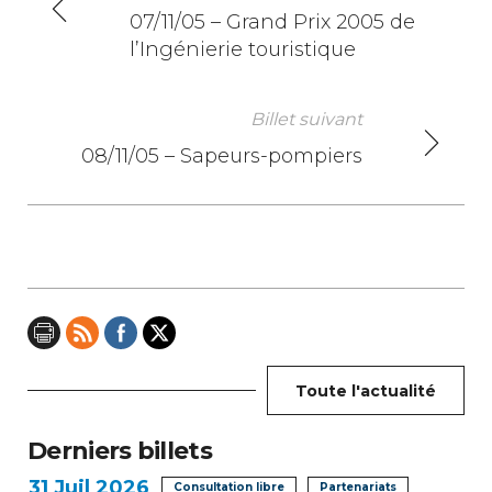
N
07/11/05 – Grand Prix 2005 de
l’Ingénierie touristique
a
v
Billet suivant
i
08/11/05 – Sapeurs-pompiers
g
a
t
i
o
Toute l'actualité
n
Derniers billets
d
31
Juil 2026
Consultation libre
Partenariats