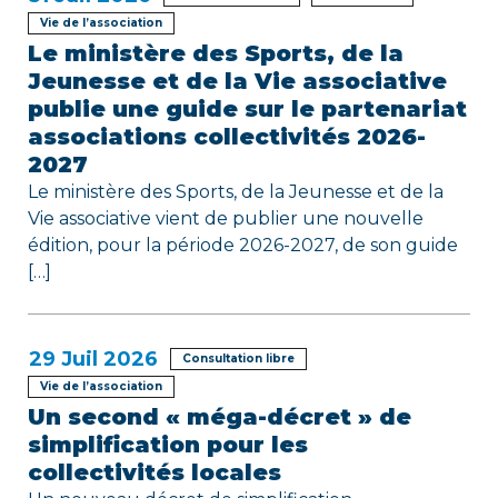
e
Vie de l’association
l
Le ministère des Sports, de la
Jeunesse et de la Vie associative
’
publie une guide sur le partenariat
a
associations collectivités 2026-
2027
r
Le ministère des Sports, de la Jeunesse et de la
Vie associative vient de publier une nouvelle
t
édition, pour la période 2026-2027, de son guide
i
[…]
c
l
29
Juil 2026
Consultation libre
Vie de l’association
e
Un second « méga-décret » de
simplification pour les
collectivités locales