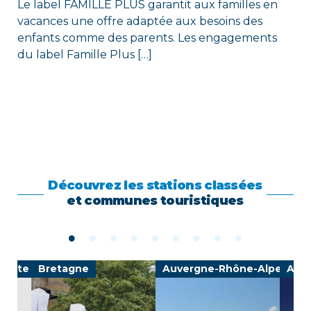
Le label FAMILLE PLUS garantit aux familles en
vacances une offre adaptée aux besoins des
enfants comme des parents. Les engagements
du label Famille Plus […]
Découvrez les stations classées
et communes touristiques
-Côte d'Azur
Bretagne
Auvergne-Rhône-Alpes
Auv