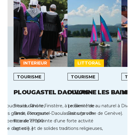
INTERIEUR
LITTORAL
TOURISME
TOURISME
TOU
PLOUGASTEL DAOULAS
DIVONNE LES BAINS
VIC
des Bouches du Rhône,
Située dans le Finistère, à proximité de
Le Bien-être au naturel à Divonn
la plus grande commune
Brest, Plougastel-Daoulas est une ville
Bains (proche de Genève).
e superficie de77000
littorale empreinte d’une forte activité
ville d’art et […]
agricole et de solides traditions religieuses,