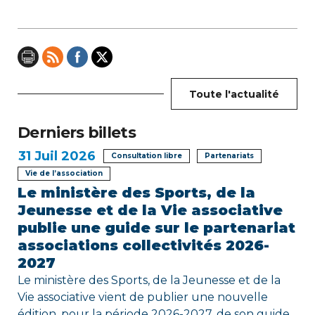
i
o
n
Toute l'actualité
d
e
Derniers billets
31
Juil 2026
l
Consultation libre
Partenariats
Vie de l’association
’
Le ministère des Sports, de la
Jeunesse et de la Vie associative
a
publie une guide sur le partenariat
r
associations collectivités 2026-
2027
t
Le ministère des Sports, de la Jeunesse et de la
i
Vie associative vient de publier une nouvelle
édition, pour la période 2026-2027, de son guide