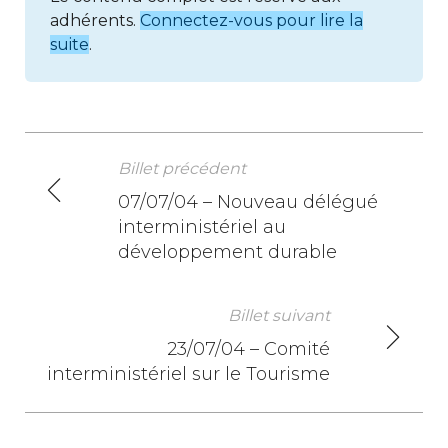
adhérents.
Connectez-vous pour lire la
suite
.
Billet précédent
N
07/07/04 – Nouveau délégué
interministériel au
a
développement durable
v
i
Billet suivant
23/07/04 – Comité
g
interministériel sur le Tourisme
a
t