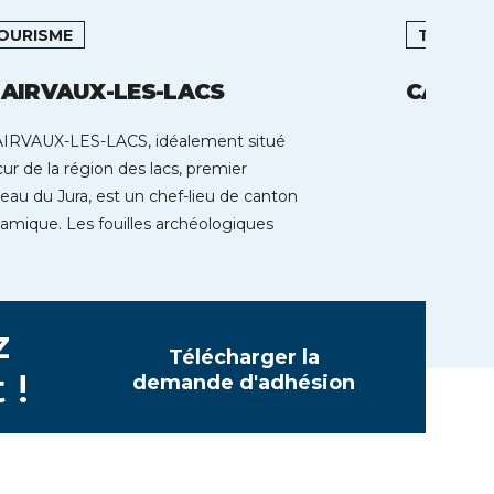
OURISME
TOURIS
AIRVAUX-LES-LACS
CARAN
IRVAUX-LES-LACS, idéalement situé
cur de la région des lacs, premier
teau du Jura, est un chef-lieu de canton
amique. Les fouilles archéologiques
 permis […]
z
Télécharger la
 !
demande d'adhésion