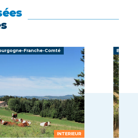
sées
es
ourgogne-Franche-Comté
Bretagn
INTERIEUR