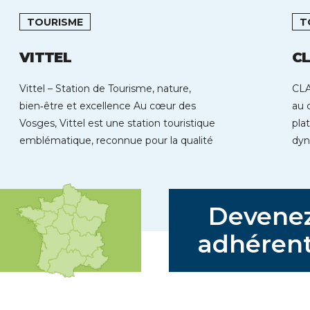
TOURISME
T
VITTEL
CL
Vittel – Station de Tourisme, nature,
CLA
bien‑être et excellence Au cœur des
au 
Vosges, Vittel est une station touristique
pla
emblématique, reconnue pour la qualité
dyn
de son […]
ont
Devene
adhérent