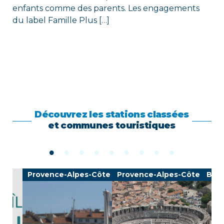
enfants comme des parents. Les engagements
du label Famille Plus […]
Découvrez les stations classées
et communes touristiques
Provence-Alpes-Côte d'Azur
Provence-Alpes-Côte d'Azu
Bre