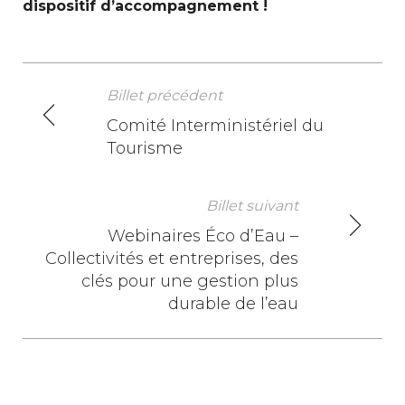
dispositif d’accompagnement !
Billet précédent
N
Comité Interministériel du
Tourisme
a
v
Billet suivant
i
Webinaires Éco d’Eau –
Collectivités et entreprises, des
g
clés pour une gestion plus
a
durable de l’eau
t
i