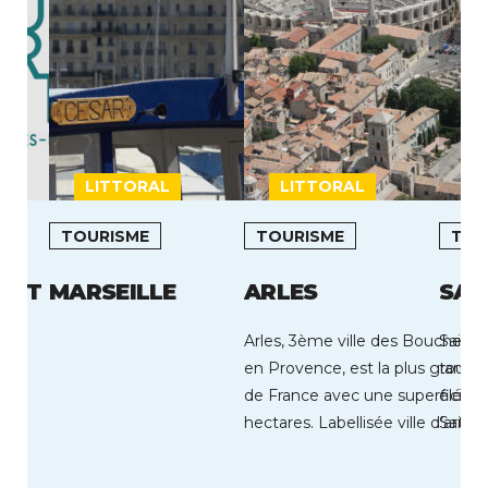
LITTORAL
LITTORAL
I
TOURISME
TOURISME
TOU
ANT
MARSEILLE
ARLES
SAI
Arles, 3ème ville des Bouches 
Saint-
en Provence, est la plus gran
touris
de France avec une superficie
élémen
hectares. Labellisée ville d’art et
Saint-
balnéa