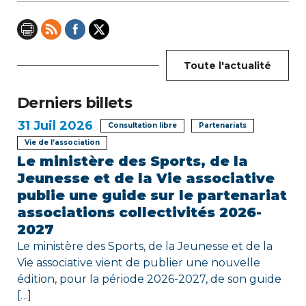
o
n
d
Toute l'actualité
e
Derniers billets
l
31
Juil 2026
Consultation libre
Partenariats
’
Vie de l’association
Le ministère des Sports, de la
a
Jeunesse et de la Vie associative
r
publie une guide sur le partenariat
associations collectivités 2026-
t
2027
i
Le ministère des Sports, de la Jeunesse et de la
Vie associative vient de publier une nouvelle
c
édition, pour la période 2026-2027, de son guide
[…]