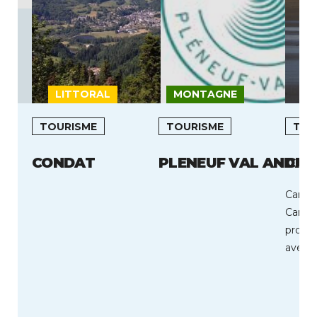
LITTORAL
MONTAGNE
L
TOURISME
TOURISME
TOU
CONDAT
PLENEUF VAL ANDRE
CAM
Camier
Camier
profit
avec t
déroul