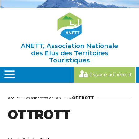
Skip
to
content
ANETT, Association Nationale
des Elus des Territoires
Touristiques
Espace adhérent
MENU
Accueil
»
Les adhérents de l'ANETT
»
OTTROTT
OTTROTT