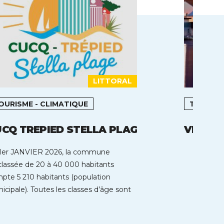
LITTORAL
OURISME - CLIMATIQUE
TOURIS
CQ TREPIED STELLA PLAGE
VICHY
1er JANVIER 2026, la commune
classée de 20 à 40 000 habitants
pte 5 210 habitants (population
icipale). Toutes les classes d’âge sont
résentées […]