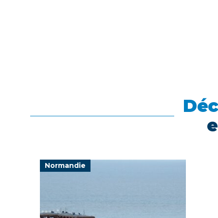
Déc
e
Normandie