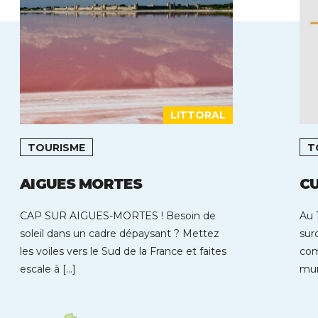
LITTORAL
TOURISME
T
AIGUES MORTES
CU
CAP SUR AIGUES-MORTES ! Besoin de
Au 
soleil dans un cadre dépaysant ? Mettez
sur
les voiles vers le Sud de la France et faites
com
escale à […]
mun
rep