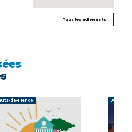
Tous les adhérents
sées
es
auts-de-France
Auvergn