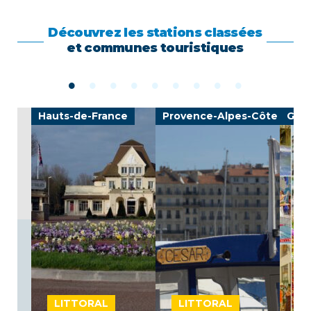
Découvrez les stations classées
et communes touristiques
Hauts-de-France
Provence-Alpes-Côte d'Azu
Gran
LITTORAL
LITTORAL
L