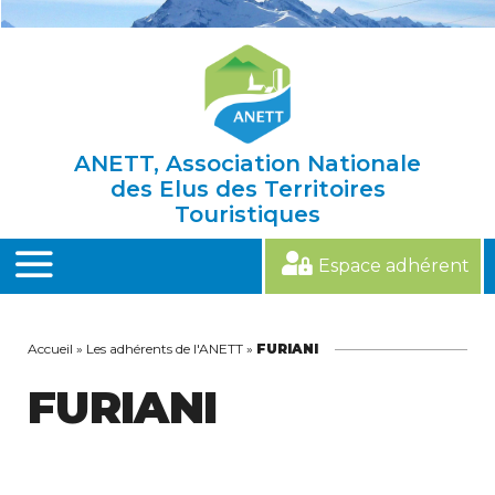
Skip
to
content
ANETT, Association Nationale
des Elus des Territoires
Touristiques
Espace adhérent
MENU
Accueil
»
Les adhérents de l'ANETT
»
FURIANI
FURIANI