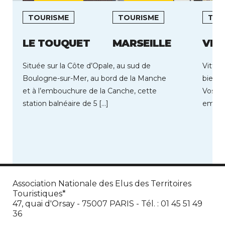
TOURISME
TOURISME
TOU
LE TOUQUET
MARSEILLE
VIT
Située sur la Côte d’Opale, au sud de
Vittel
Boulogne-sur-Mer, au bord de la Manche
bien‑ê
et à l’embouchure de la Canche, cette
Vosges
station balnéaire de 5 […]
emblém
de son
Association Nationale des Elus des Territoires
Touristiques*
47, quai d'Orsay - 75007 PARIS - Tél. : 01 45 51 49
36