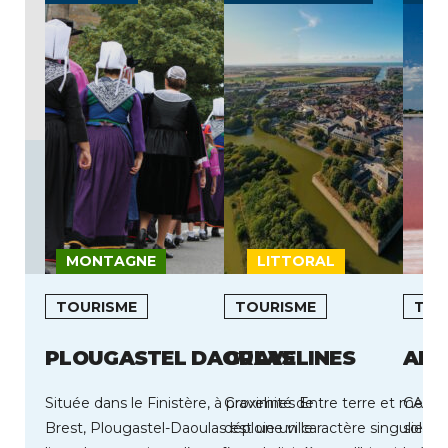
MONTAGNE
LITTORAL
L
TOURISME
TOURISME
TOU
PLOUGASTEL DAOULAS
GRAVELINES
AIG
Située dans le Finistère, à proximité de
Gravelines Entre terre et mer, G
CAP S
Brest, Plougastel-Daoulas est une ville
déploie un caractère singulier, 
soleil