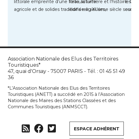
littorale empreinte d’une forte activité
l’eau, la lumière et l’histoire. Cité
les vo
agricole et de solides traditions religieuses,
édifiée au XIIème siècle sous les
escale
lesquelles ont […]
Association Nationale des Elus des Territoires
Touristiques*
47, quai d'Orsay - 75007 PARIS - Tél. : 01 45 51 49
36
*L’Association Nationale des Elus des Territoires
Touristiques (ANETT) a succédé en 2015 à l’Association
Nationale des Maires des Stations Classées et des
Communes Touristiques (ANMSCCT).
ESPACE ADHÉRENT