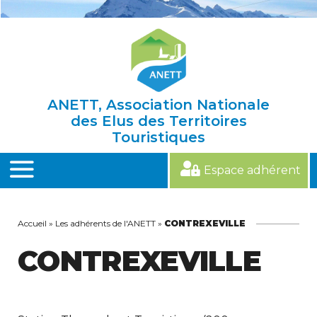
Skip
to
content
ANETT, Association Nationale
des Elus des Territoires
Touristiques
Espace adhérent
MENU
Accueil
»
Les adhérents de l'ANETT
»
CONTREXEVILLE
CONTREXEVILLE