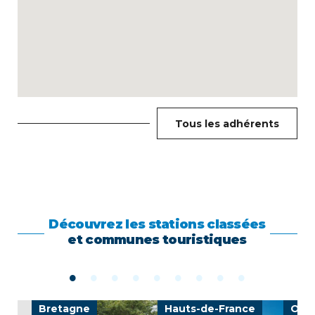
Tous les adhérents
Découvrez les stations classées
et communes touristiques
Bretagne
Hauts-de-France
Occi