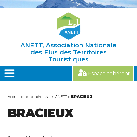
Skip
to
content
ANETT, Association Nationale
des Elus des Territoires
Touristiques
Espace adhérent
MENU
Accueil
»
Les adhérents de l'ANETT
»
BRACIEUX
BRACIEUX