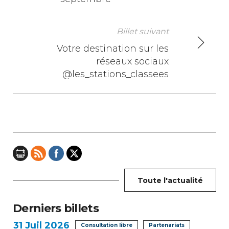
a
v
Billet suivant
i
Votre destination sur les
réseaux sociaux
g
@les_stations_classees
a
t
i
o
n
Toute l'actualité
d
e
Derniers billets
31
Juil 2026
Consultation libre
Partenariats