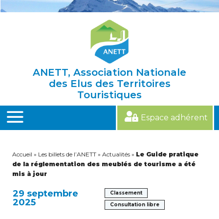
Skip
to
content
ANETT, Association Nationale
des Elus des Territoires
Touristiques
Espace adhérent
MENU
Accueil
»
Les billets de l’ANETT
»
Actualités
»
Le Guide pratique
de la réglementation des meublés de tourisme a été
mis à jour
29 septembre
Classement
2025
Consultation libre