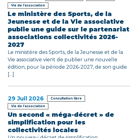
l
Vie de l’association
’
Le ministère des Sports, de la
Jeunesse et de la Vie associative
a
publie une guide sur le partenariat
r
associations collectivités 2026-
2027
t
Le ministère des Sports, de la Jeunesse et de la
i
Vie associative vient de publier une nouvelle
édition, pour la période 2026-2027, de son guide
c
[…]
l
e
29
Juil 2026
Consultation libre
Vie de l’association
Un second « méga-décret » de
simplification pour les
collectivités locales
Un nouveau décret de simplification