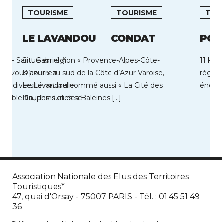
TOURISME
TOURISME
TOU
LE LAVANDOU
CONDAT
POR
le – Saint Gabriel A
Situé en région « Provence-Alpes-Côte-
11 kms
ile vous pourrez
D’azur » au sud de la Côte d’Azur Varoise,
région
rbe diversité naturelle
Le Lavandou nommé aussi « La Cité des
énergi
e sable fin, des dunes se
Dauphins et des Baleines […]
Association Nationale des Elus des Territoires
Touristiques*
47, quai d'Orsay - 75007 PARIS - Tél. : 01 45 51 49
36