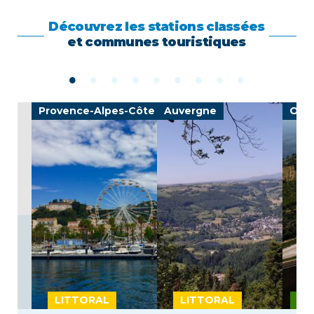
Découvrez les stations classées
et communes touristiques
e
Provence-Alpes-Côte d'Azur
Auvergne
Occi
LITTORAL
LITTORAL
MO