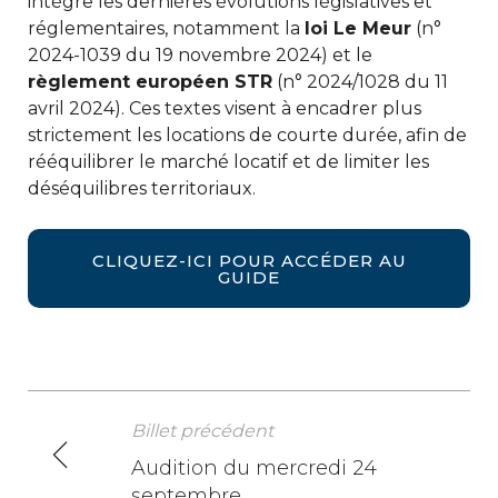
intègre les dernières évolutions législatives et
réglementaires, notamment la
loi Le Meur
(n°
2024-1039 du 19 novembre 2024) et le
règlement européen STR
(n° 2024/1028 du 11
avril 2024). Ces textes visent à encadrer plus
strictement les locations de courte durée, afin de
rééquilibrer le marché locatif et de limiter les
déséquilibres territoriaux.
CLIQUEZ-ICI POUR ACCÉDER AU
GUIDE
Billet précédent
N
Audition du mercredi 24
septembre