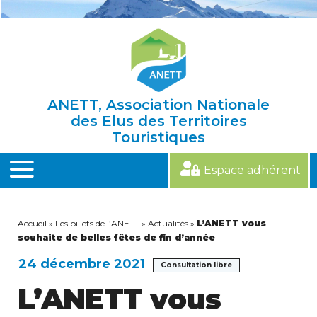
Skip
to
content
ANETT, Association Nationale
des Elus des Territoires
Touristiques
Espace adhérent
MENU
Accueil
»
Les billets de l’ANETT
»
Actualités
»
L’ANETT vous
souhaite de belles fêtes de fin d’année
24 décembre 2021
Consultation libre
L’ANETT vous