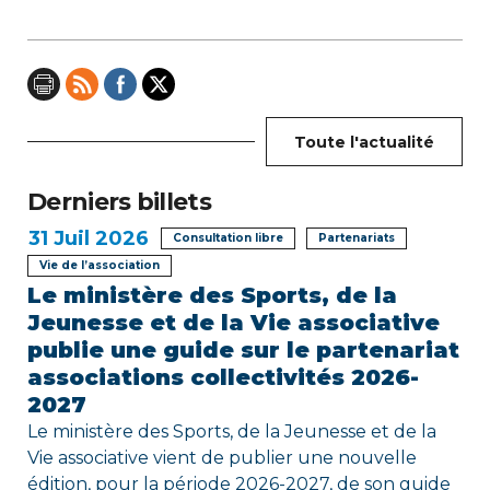
i
o
n
d
Toute l'actualité
e
Derniers billets
l
31
Juil 2026
Consultation libre
Partenariats
’
Vie de l’association
Le ministère des Sports, de la
a
Jeunesse et de la Vie associative
r
publie une guide sur le partenariat
associations collectivités 2026-
t
2027
i
Le ministère des Sports, de la Jeunesse et de la
Vie associative vient de publier une nouvelle
c
édition, pour la période 2026-2027, de son guide