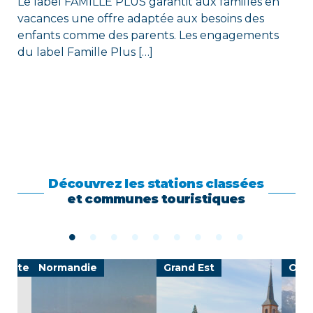
Le label FAMILLE PLUS garantit aux familles en
vacances une offre adaptée aux besoins des
enfants comme des parents. Les engagements
du label Famille Plus […]
Découvrez les stations classées
et communes touristiques
-Côte d'Azur
Normandie
Grand Est
Occi