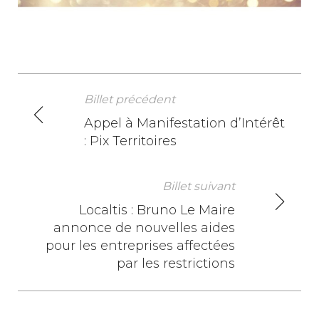
Billet précédent
N
Appel à Manifestation d’Intérêt
: Pix Territoires
a
v
Billet suivant
i
Localtis : Bruno Le Maire
annonce de nouvelles aides
g
pour les entreprises affectées
a
par les restrictions
t