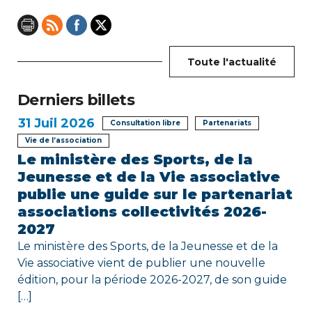
n
d
e
Toute l'actualité
l
Derniers billets
’
31
Juil 2026
Consultation libre
Partenariats
Vie de l’association
a
Le ministère des Sports, de la
r
Jeunesse et de la Vie associative
publie une guide sur le partenariat
t
associations collectivités 2026-
2027
i
Le ministère des Sports, de la Jeunesse et de la
c
Vie associative vient de publier une nouvelle
édition, pour la période 2026-2027, de son guide
l
[…]