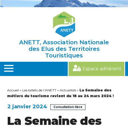
Skip
to
content
ANETT, Association Nationale
des Elus des Territoires
Touristiques
Espace adhérent
MENU
Accueil
»
Les billets de l’ANETT
»
Actualités
»
La Semaine des
métiers du tourisme revient du 18 au 24 mars 2024 !
2 janvier 2024
Consultation libre
La Semaine des