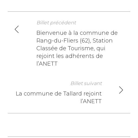
Billet précédent
N
Bienvenue à la commune de
Rang-du-Fliers (62), Station
a
Classée de Tourisme, qui
v
rejoint les adhérents de
l’ANETT
i
g
Billet suivant
a
La commune de Tallard rejoint
l’ANETT
t
i
o