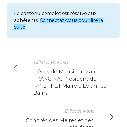
Le contenu complet est réservé aux
adhérents.
Connectez-vous pour lire la
suite
.
Billet précédent
N
Décès de Monsieur Marc
FRANCINA, Président de
a
l’ANETT ET Maire d’Evian-les-
v
Bains
i
Billet suivant
g
Congrès des Maires et des