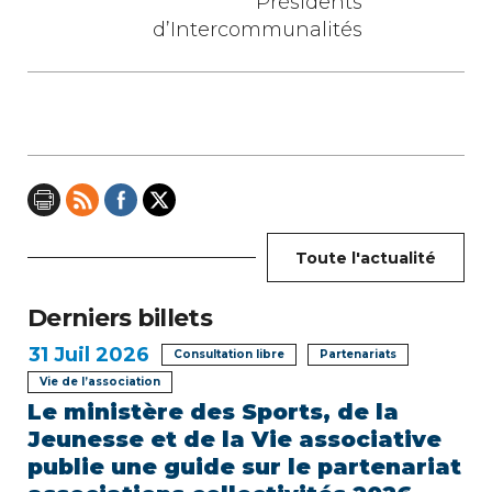
a
Présidents
d’Intercommunalités
t
i
o
n
d
e
Toute l'actualité
l
Derniers billets
’
31
Juil 2026
Consultation libre
Partenariats
Vie de l’association
a
Le ministère des Sports, de la
r
Jeunesse et de la Vie associative
publie une guide sur le partenariat
t