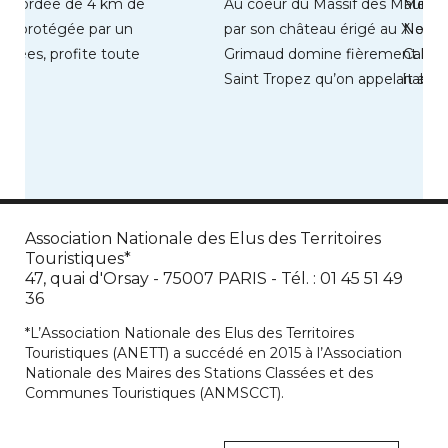
re, bordée de 4 km de
Au coeur du Massif des Maures,
Mervil
 et protégée par un
par son château érigé au XIe siè
Norma
oisées, profite toute
Grimaud domine fièrement le G
Calvad
Saint Tropez qu’on appelait autre
habita
Cette 
Association Nationale des Elus des Territoires
Touristiques*
47, quai d'Orsay - 75007 PARIS - Tél. : 01 45 51 49
36
*L’Association Nationale des Elus des Territoires
Touristiques (ANETT) a succédé en 2015 à l’Association
Nationale des Maires des Stations Classées et des
Communes Touristiques (ANMSCCT).