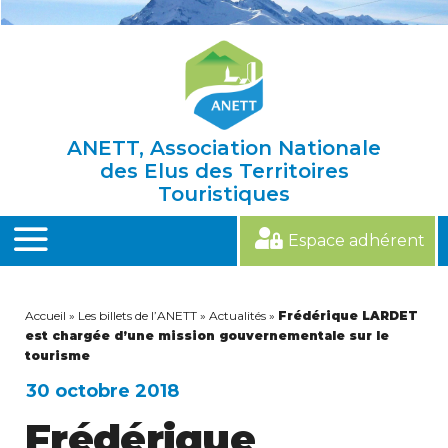
Skip
to
content
ANETT, Association Nationale
des Elus des Territoires
Touristiques
Espace adhérent
MENU
Accueil
»
Les billets de l’ANETT
»
Actualités
»
Frédérique LARDET
est chargée d’une mission gouvernementale sur le
tourisme
30 octobre 2018
Frédérique