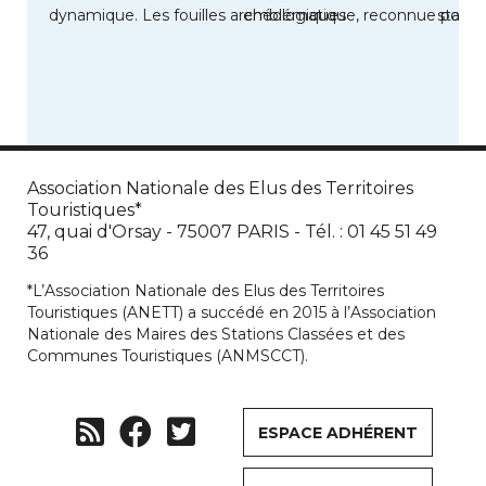
dynamique. Les fouilles archéologiques
emblématique, reconnue pour la
statio
ont permis […]
de son […]
Association Nationale des Elus des Territoires
Touristiques*
47, quai d'Orsay - 75007 PARIS - Tél. : 01 45 51 49
36
*L’Association Nationale des Elus des Territoires
Touristiques (ANETT) a succédé en 2015 à l’Association
Nationale des Maires des Stations Classées et des
Communes Touristiques (ANMSCCT).
ESPACE ADHÉRENT