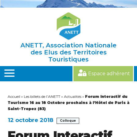
Skip
to
content
ANETT, Association Nationale
des Elus des Territoires
Touristiques
Espace adhérent
MENU
Accueil
»
Les billets de l’ANETT
»
Actualités
»
Forum Interactif du
Tourisme 16 au 18 Octobre prochains à l’Hôtel de Paris à
Saint-Tropez (83)
12 octobre 2018
Colloque
Forum Interactif