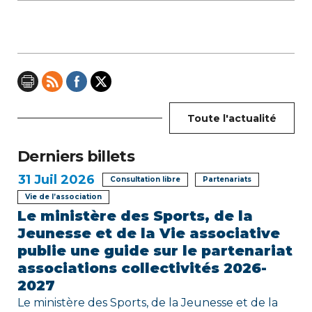
a
t
i
o
n
Toute l'actualité
d
Derniers billets
e
31
Juil 2026
Consultation libre
Partenariats
l
Vie de l’association
Le ministère des Sports, de la
’
Jeunesse et de la Vie associative
a
publie une guide sur le partenariat
associations collectivités 2026-
r
2027
Le ministère des Sports, de la Jeunesse et de la