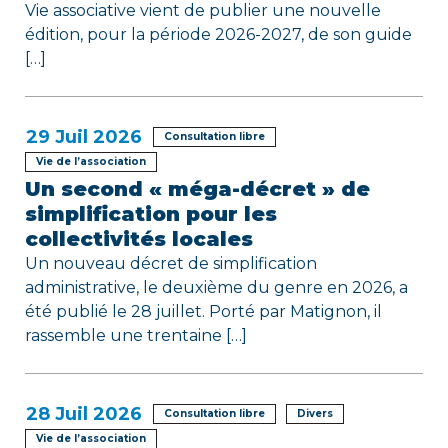
t
Vie associative vient de publier une nouvelle
i
édition, pour la période 2026-2027, de son guide
[…]
c
l
29
Juil 2026
Consultation libre
e
Vie de l’association
Un second « méga-décret » de
simplification pour les
collectivités locales
Un nouveau décret de simplification
administrative, le deuxième du genre en 2026, a
été publié le 28 juillet. Porté par Matignon, il
rassemble une trentaine […]
28
Juil 2026
Consultation libre
Divers
Vie de l’association