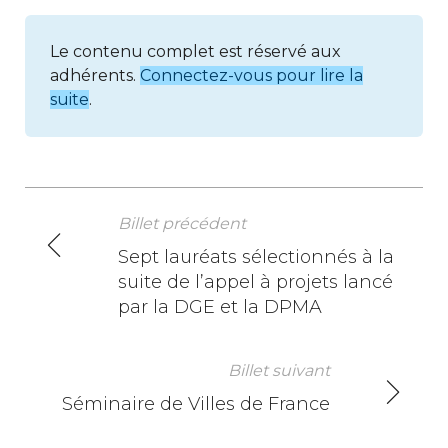
Le contenu complet est réservé aux
adhérents.
Connectez-vous pour lire la
suite
.
Billet précédent
N
Sept lauréats sélectionnés à la
suite de l’appel à projets lancé
a
par la DGE et la DPMA
v
i
Billet suivant
Séminaire de Villes de France
g