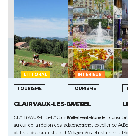
LITTORAL
INTERIEUR
TOURISME
TOURISME
TOU
CLAIRVAUX-LES-LACS
VITTEL
LE 
CLAIRVAUX-LES-LACS, idéalement situé
Vittel – Station de Tourisme, nat
Située
au cur de la région des lacs, premier
bien‑être et excellence Au cœu
Boulo
plateau du Jura, est un chef-lieu de canton
Vosges, Vittel est une station to
et à l