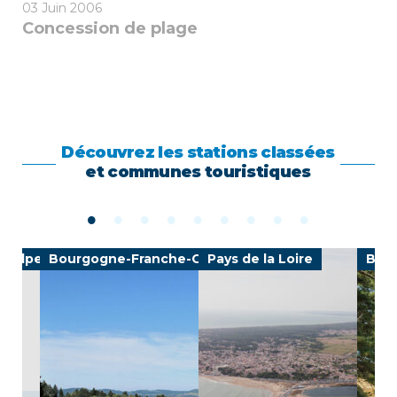
03
Juin 2006
Concession de plage
Découvrez les stations classées
et communes touristiques
e-Alpes
Bourgogne-Franche-Comté
Pays de la Loire
Bre