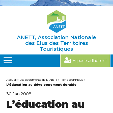
Skip
to
content
ANETT, Association Nationale
des Elus des Territoires
Touristiques
Espace adhérent
MENU
Accueil
»
Les documents de l'ANETT
»
Fiche technique
»
L’éducation au développement durable
30
Jan 2008
L’éducation au