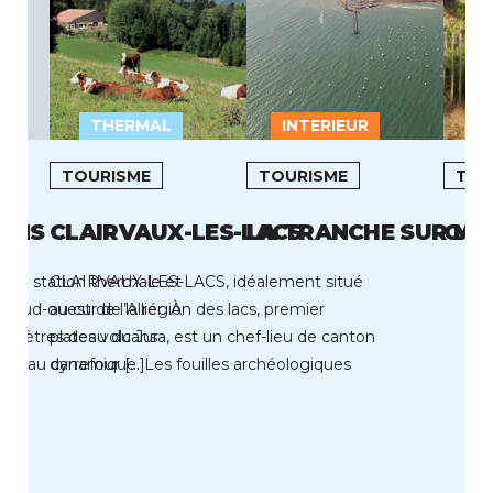
THERMAL
INTERIEUR
L
TOURISME
TOURISME
TOU
AINS
CLAIRVAUX-LES-LACS
LA TRANCHE SUR ME
CAR
 une station thermale et
CLAIRVAUX-LES-LACS, idéalement situé
u sud-ouest de l’Allier. À
au cur de la région des lacs, premier
lomètres des volcans
plateau du Jura, est un chef-lieu de canton
 est au carrefour […]
dynamique. Les fouilles archéologiques
ont permis […]