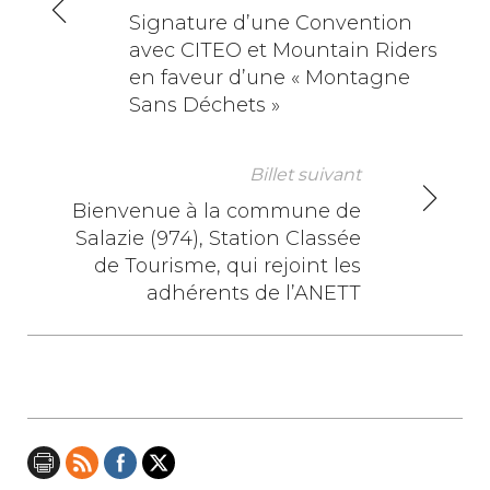
N
Signature d’une Convention
avec CITEO et Mountain Riders
a
en faveur d’une « Montagne
v
Sans Déchets »
i
Billet suivant
g
Bienvenue à la commune de
a
Salazie (974), Station Classée
de Tourisme, qui rejoint les
t
adhérents de l’ANETT
i
o
n
d