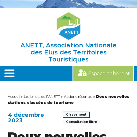
Skip
to
content
ANETT, Association Nationale
des Elus des Territoires
Touristiques
Espace adhérent
MENU
Accueil
»
Les billets de l’ANETT
»
Actions récentes
»
Deux nouvelles
stations classées de tourisme
4 décembre
Classement
2023
Consultation libre
Deux nouvelles