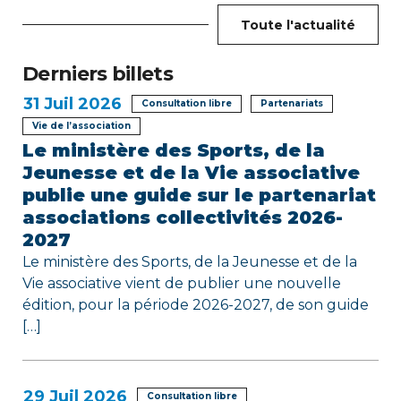
e
Toute l'actualité
l
Derniers billets
’
31
Juil 2026
Consultation libre
Partenariats
a
Vie de l’association
r
Le ministère des Sports, de la
Jeunesse et de la Vie associative
t
publie une guide sur le partenariat
associations collectivités 2026-
i
2027
c
Le ministère des Sports, de la Jeunesse et de la
Vie associative vient de publier une nouvelle
l
édition, pour la période 2026-2027, de son guide
e
[…]
29
Juil 2026
Consultation libre