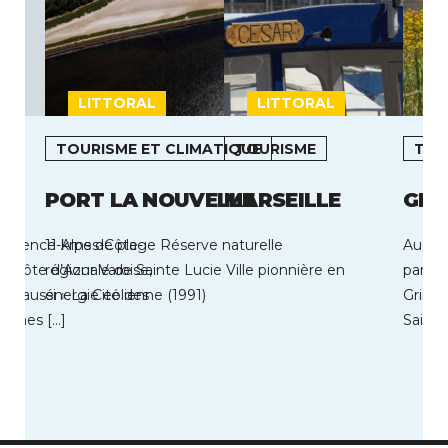
LITTORAL
LITTORAL
L
TOURISME ET CLIMATIQUE
TOURISME
TOU
OU
PORT LA NOUVELLE
MARSEILLE
GRI
Provence-Alpes-Côte-
11 kms de plage Réserve naturelle
Au coe
la Côte d’Azur Varoise,
régionale de Sainte Lucie Ville pionnière en
par so
 aussi « La Cité des
énergie eolienne (1991)
Grima
leines […]
Saint 