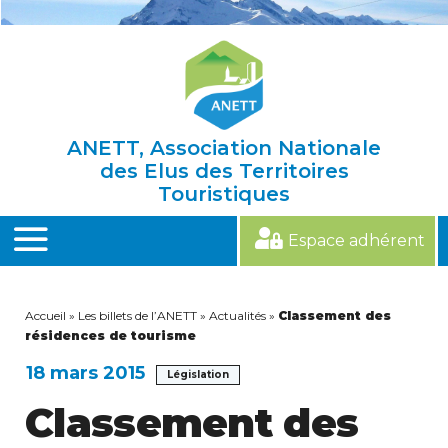
Skip
to
content
ANETT, Association Nationale
des Elus des Territoires
Touristiques
Espace adhérent
MENU
Accueil
»
Les billets de l’ANETT
»
Actualités
»
Classement des
résidences de tourisme
18 mars 2015
Législation
Classement des