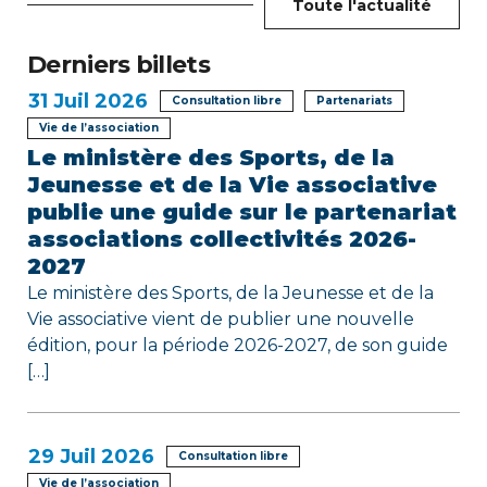
d
Toute l'actualité
e
Derniers billets
l
31
Juil 2026
Consultation libre
Partenariats
’
Vie de l’association
Le ministère des Sports, de la
a
Jeunesse et de la Vie associative
r
publie une guide sur le partenariat
associations collectivités 2026-
t
2027
i
Le ministère des Sports, de la Jeunesse et de la
Vie associative vient de publier une nouvelle
c
édition, pour la période 2026-2027, de son guide
[…]
l
e
29
Juil 2026
Consultation libre
Vie de l’association