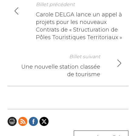
Billet précédent
N
Carole DELGA lance un appel à
projets pour les nouveaux
a
Contrats de « Structuration de
v
Pôles Touristiques Territoriaux »
i
Billet suivant
g
Une nouvelle station classée
a
de tourisme
t
i
o
n