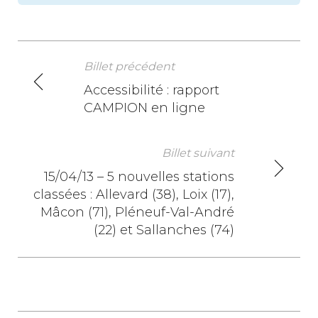
Billet précédent
N
Accessibilité : rapport
CAMPION en ligne
a
v
Billet suivant
i
15/04/13 – 5 nouvelles stations
classées : Allevard (38), Loix (17),
g
Mâcon (71), Pléneuf-Val-André
a
(22) et Sallanches (74)
t
i
o