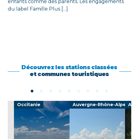
enfants comme des parents. Les engagements
du label Famille Plus […]
Découvrez les stations classées
et communes touristiques
Occitanie
Auvergne-Rhône-Alpes
Auv