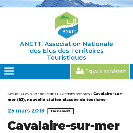
Skip
to
content
ANETT, Association Nationale
des Elus des Territoires
Touristiques
Espace adhérent
MENU
Accueil
»
Les billets de l’ANETT
»
Actions récentes
»
Cavalaire-sur-
mer (83), nouvelle station classée de tourisme
25 mars 2013
Classement
Cavalaire-sur-mer