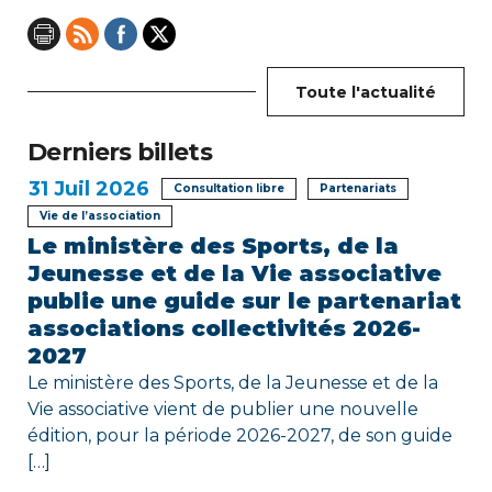
n
d
Toute l'actualité
e
Derniers billets
l
31
Juil 2026
Consultation libre
Partenariats
’
Vie de l’association
Le ministère des Sports, de la
a
Jeunesse et de la Vie associative
r
publie une guide sur le partenariat
associations collectivités 2026-
t
2027
i
Le ministère des Sports, de la Jeunesse et de la
Vie associative vient de publier une nouvelle
c
édition, pour la période 2026-2027, de son guide
[…]
l