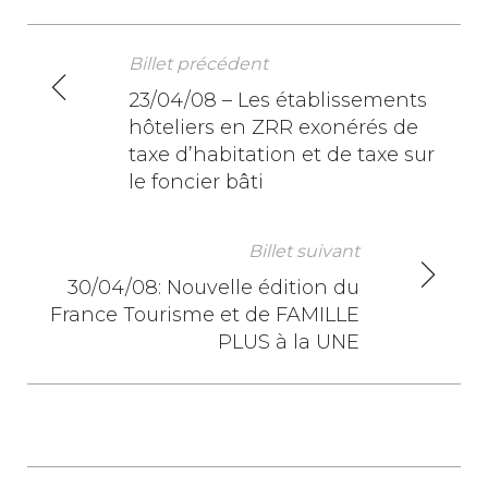
Billet précédent
N
23/04/08 – Les établissements
hôteliers en ZRR exonérés de
a
taxe d’habitation et de taxe sur
v
le foncier bâti
i
Billet suivant
g
30/04/08: Nouvelle édition du
a
France Tourisme et de FAMILLE
PLUS à la UNE
t
i
o