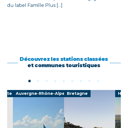
du label Famille Plus […]
Découvrez les stations classées
et communes touristiques
-Côte d'Azur
Auvergne-Rhône-Alpes
Bretagne
Haut