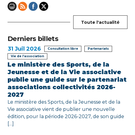
n
d
e
Toute l'actualité
l
Derniers billets
’
31
Juil 2026
Consultation libre
Partenariats
Vie de l’association
a
Le ministère des Sports, de la
r
Jeunesse et de la Vie associative
publie une guide sur le partenariat
t
associations collectivités 2026-
2027
i
Le ministère des Sports, de la Jeunesse et de la
c
Vie associative vient de publier une nouvelle
édition, pour la période 2026-2027, de son guide
l
[…]
e