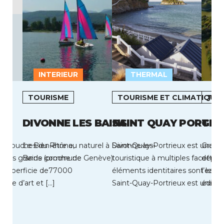
INTERIEUR
THERMAL
L
TOURISME
TOURISME ET CLIMATIQUE
TOU
DIVONNE LES BAINS
SAINT QUAY PORTRI
GRA
des Bouches du Rhône,
Le Bien-être au naturel à Divonne-les-
Saint-Quay-Portrieux est une de
Gravel
la plus grande commune
Bains (proche de Genève).
touristique à multiples facettes 
déploi
e superficie de77000
éléments identitaires sont les sui
l’eau, 
ville d’art et […]
Saint-Quay-Portrieux est une st
édifié
balnéaire située au cœur […]