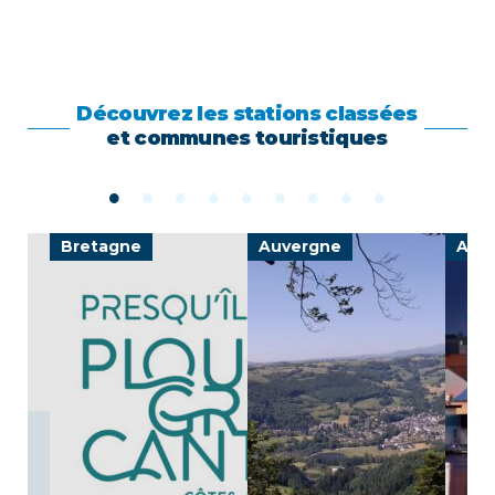
Découvrez les stations classées
et communes touristiques
Bretagne
Auvergne
Auv