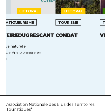
LITTORAL
LITTORAL
MO
LIMATIQUE
TOURISME
TOURISME
TOU
UVELLE
PLOUGRESCANT
CONDAT
VIC
serve naturelle
 Lucie Ville pionnière en
991)
Association Nationale des Elus des Territoires
Touristiques*