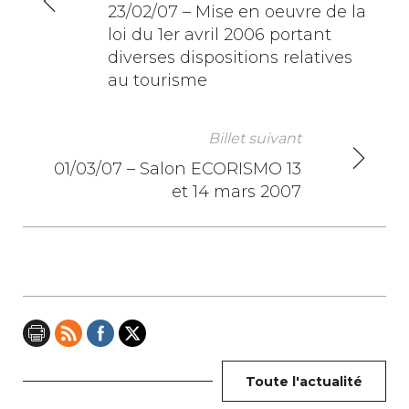
N
23/02/07 – Mise en oeuvre de la
loi du 1er avril 2006 portant
a
diverses dispositions relatives
v
au tourisme
i
Billet suivant
g
01/03/07 – Salon ECORISMO 13
a
et 14 mars 2007
t
i
o
n
d
Toute l'actualité