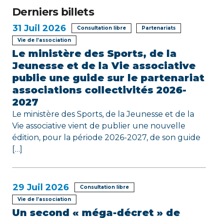
e
Derniers billets
l
31
Juil 2026
Consultation libre
Partenariats
’
Vie de l’association
Le ministère des Sports, de la
a
Jeunesse et de la Vie associative
r
publie une guide sur le partenariat
associations collectivités 2026-
t
2027
i
Le ministère des Sports, de la Jeunesse et de la
Vie associative vient de publier une nouvelle
c
édition, pour la période 2026-2027, de son guide
[…]
l
e
29
Juil 2026
Consultation libre
Vie de l’association
Un second « méga-décret » de