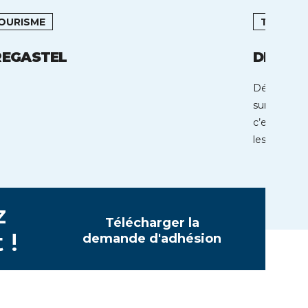
OURISME
TOURISM
REGASTEL
DEAUVI
Découvrir e
sur les Pla
c’est décou
les folies 
z
Télécharger la
 !
demande d'adhésion