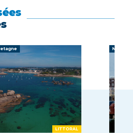
sées
es
retagne
Normand
LITTORAL