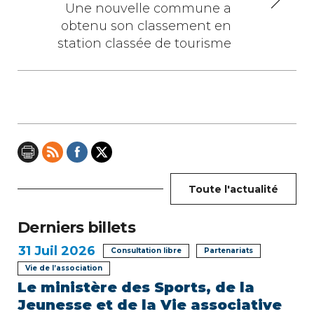
Une nouvelle commune a
g
obtenu son classement en
a
station classée de tourisme
t
i
o
n
d
Toute l'actualité
e
Derniers billets
l
31
Juil 2026
Consultation libre
Partenariats
’
Vie de l’association
Le ministère des Sports, de la
a
Jeunesse et de la Vie associative