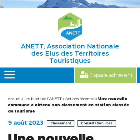
Skip
to
content
ANETT, Association Nationale
des Elus des Territoires
Touristiques
Espace adhérent
MENU
Accueil
»
Les billets de l’ANETT
»
Actions récentes
»
Une nouvelle
commune a obtenu son classement en station classée
de tourisme
9 août 2023
Classement
Consultation libre
Une nouvelle