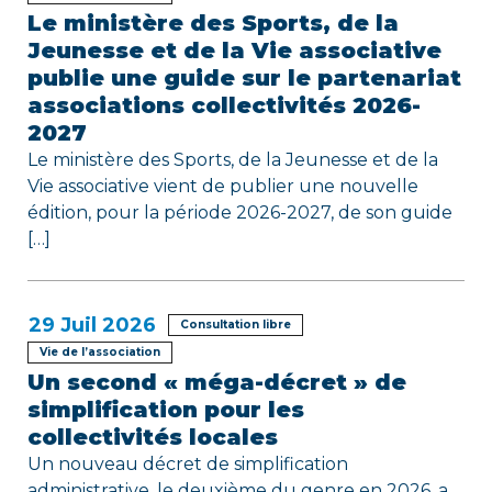
l
Le ministère des Sports, de la
’
Jeunesse et de la Vie associative
a
publie une guide sur le partenariat
associations collectivités 2026-
r
2027
Le ministère des Sports, de la Jeunesse et de la
t
Vie associative vient de publier une nouvelle
i
édition, pour la période 2026-2027, de son guide
[…]
c
l
29
Juil 2026
Consultation libre
e
Vie de l’association
Un second « méga-décret » de
simplification pour les
collectivités locales
Un nouveau décret de simplification
administrative, le deuxième du genre en 2026, a