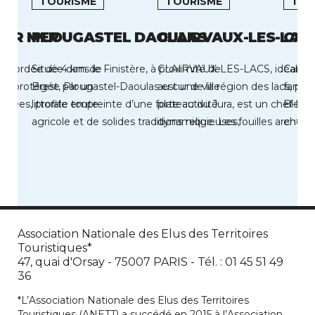
TOURISME
TOURISME
TOU
SUR MER
PLOUGASTEL DAOULAS
CLAIRVAUX-LES-LAC
CAR
re, bordée de 4 km de
Située dans le Finistère, à proximité de
CLAIRVAUX-LES-LACS, idéaleme
Carry-
 et protégée par un
Brest, Plougastel-Daoulas est une ville
au cur de la région des lacs, pre
famili
oisées, profite toute
littorale empreinte d’une forte activité
plateau du Jura, est un chef-lie
Bleue.
agricole et de solides traditions religieuses,
dynamique. Les fouilles archéol
entre 
lesquelles ont […]
ont permis […]
Association Nationale des Elus des Territoires
Touristiques*
47, quai d'Orsay - 75007 PARIS - Tél. : 01 45 51 49
36
*L’Association Nationale des Elus des Territoires
Touristiques (ANETT) a succédé en 2015 à l’Association