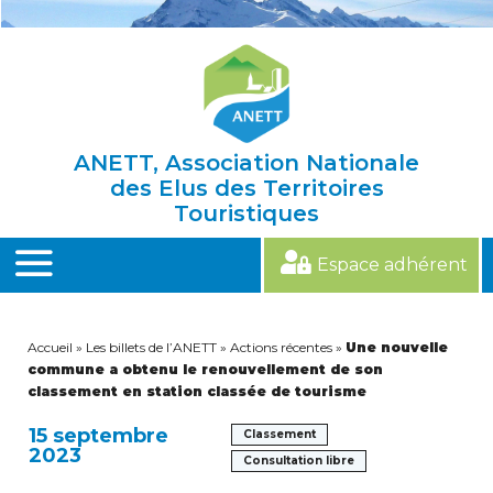
Skip
to
content
ANETT, Association Nationale
des Elus des Territoires
Touristiques
Espace adhérent
MENU
Accueil
»
Les billets de l’ANETT
»
Actions récentes
»
Une nouvelle
commune a obtenu le renouvellement de son
classement en station classée de tourisme
15 septembre
Classement
2023
Consultation libre