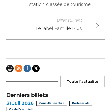
a
station classée de tourisme
v
i
Billet suivant
Le label Famille Plus
g
a
t
i
o
n
Toute l'actualité
d
Derniers billets
e
31
Juil 2026
Consultation libre
Partenariats
Vie de l’association