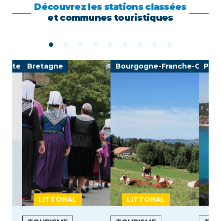
Découvrez les stations classées
et communes touristiques
-Côte d'Azur
Bretagne
Bourgogne-Franche-Comté
Prov
LITTORAL
LITTORAL
I