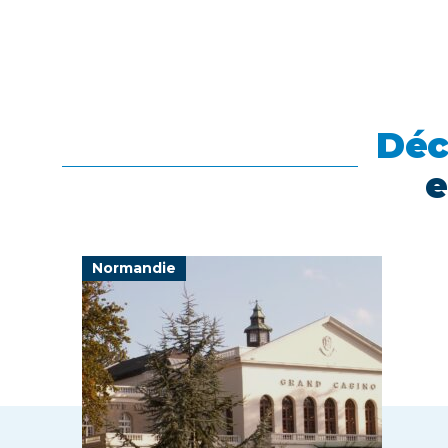
Déc
e
Normandie