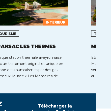
INTERIEUR
OURISME
TOURIS
RANSAC LES THERMES
NIEDER
nique station thermale aveyronnaise
Etablissem
c un traitement original et unique en
Municipal, 
ope des rhumatismes par des gaz
sentiers d
rmaux. Musée « Les Mémoires de
au coeur d
nsac » […]
Arts et […]
z
Télécharger la