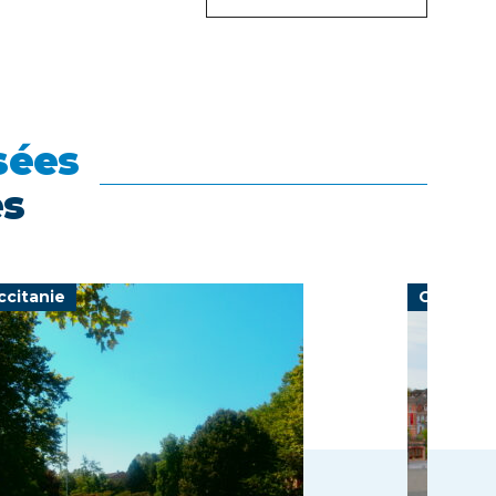
sées
es
ccitanie
Grand Es