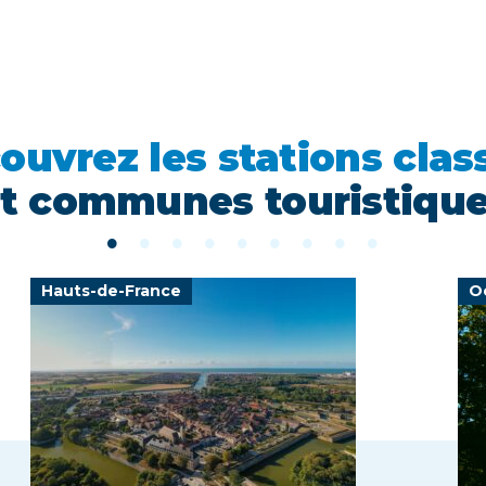
ouvrez les stations clas
t communes touristiqu
Hauts-de-France
O