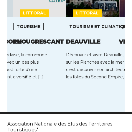
LITTORAL
LITTORAL
L
TOURISME
TOURISME ET CLIMATIQUE
TOU
N-BORN
PLOUGRESCANT
DEAUVILLE
VIC
êt landaise, la commune
Découvrir et vivre Deauville, c’
n, avec un des plus
sur les Planches avec la mer pour
ce, est forte d’une
c’est découvrir son architecture
ent diversifié et […]
les folies du Second Empire, […]
Association Nationale des Elus des Territoires
Touristiques*