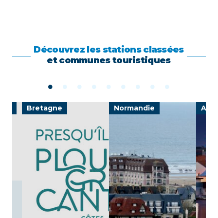
Découvrez les stations classées
et communes touristiques
ine
Bretagne
Normandie
Auv