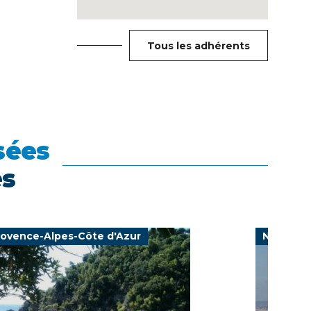
Tous les adhérents
sées
es
rovence-Alpes-Côte d'Azur
Normand