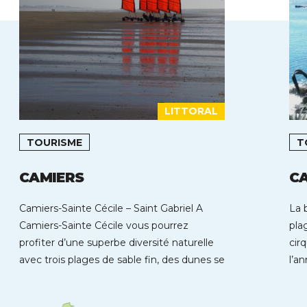
LITTORAL
TOURISME
T
CAMIERS
CA
Camiers-Sainte Cécile – Saint Gabriel A
La 
Camiers-Sainte Cécile vous pourrez
pla
profiter d’une superbe diversité naturelle
cir
avec trois plages de sable fin, des dunes se
l’a
déroulant […]