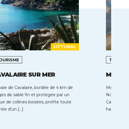
LITTORAL
OURISME
TOURIS
VALAIRE SUR MER
MERVIL
baie de Cavalaire, bordée de 4 km de
Merville-Fr
ges de sable fin et protégée par un
Normandie 
que de collines boisées, profite toute
Calvados, 
nnée d’un […]
habitants s
Cette stati