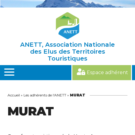
Skip
to
content
ANETT, Association Nationale
des Elus des Territoires
Touristiques
Espace adhérent
MENU
Accueil
»
Les adhérents de l'ANETT
»
MURAT
MURAT