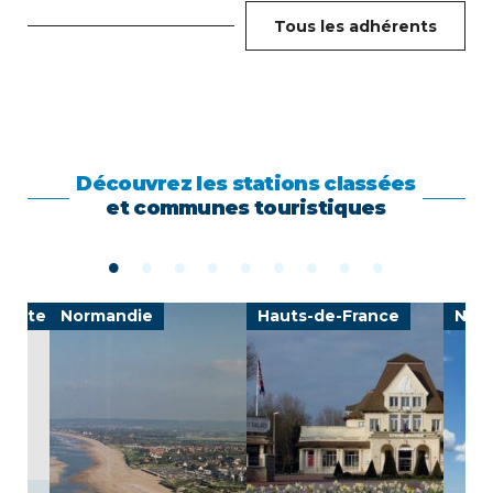
Tous les adhérents
Découvrez les stations classées
et communes touristiques
-Côte d'Azur
Normandie
Hauts-de-France
Nouv