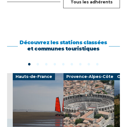
Tous les adhérents
Découvrez les stations classées
et communes touristiques
Hauts-de-France
Provence-Alpes-Côte d'Azu
Occi