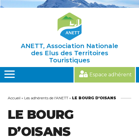
Skip
to
content
ANETT, Association Nationale
des Elus des Territoires
Touristiques
Espace adhérent
MENU
Accueil
»
Les adhérents de l'ANETT
»
LE BOURG D’OISANS
LE BOURG
D’OISANS