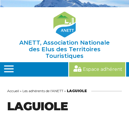
Skip
to
content
ANETT, Association Nationale
des Elus des Territoires
Touristiques
Espace adhérent
MENU
Accueil
»
Les adhérents de l'ANETT
»
LAGUIOLE
LAGUIOLE