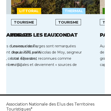
LITTORAL
THERMAL
MO
TOURISME
TOURISME
TOU
L HARDELOT
FORGES LES EAUX
CONDAT
PAR
paces dunaires classés,
Les eaux de Forges sont remarquées
Au coe
sant char à voile, voile,
depuis 1573 par Nicolas de Moy, seigneur
de Par
 mer, centre équestre,
local. Elles sont reconnues comme
grands
n nombre… […]
médicales et deviennent « sources de
capaci
jouvence […]
Association Nationale des Elus des Territoires
Touristiques*