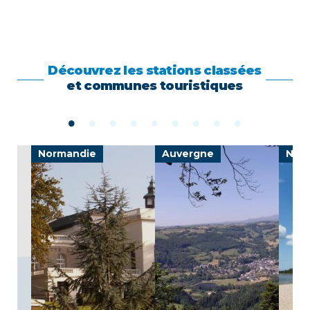
Découvrez les stations classées
et communes touristiques
e
Normandie
Auvergne
Nouv