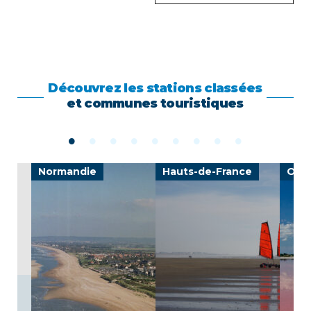
Découvrez les stations classées
et communes touristiques
e
Normandie
Hauts-de-France
Occi