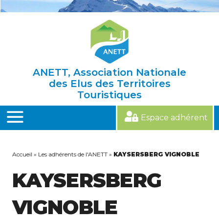
Skip
to
content
ANETT, Association Nationale
des Elus des Territoires
Touristiques
Espace adhérent
MENU
Accueil
»
Les adhérents de l'ANETT
»
KAYSERSBERG VIGNOBLE
KAYSERSBERG
VIGNOBLE