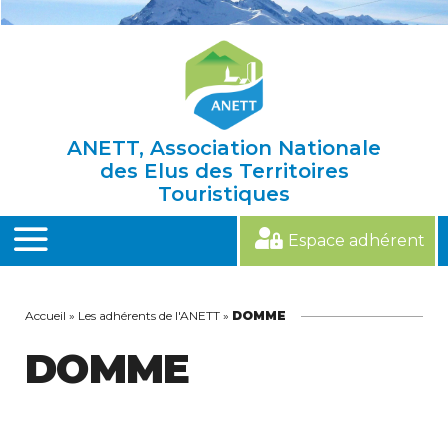
Skip
to
content
ANETT, Association Nationale
des Elus des Territoires
Touristiques
Espace adhérent
MENU
Accueil
»
Les adhérents de l'ANETT
»
DOMME
DOMME