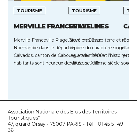
TOURISME
TOURISME
TOU
MERVILLE FRANCEVILLE
GRAVELINES
CAM
Merville-Franceville Plage, situé en Basse-
Gravelines Entre terre et mer, G
Camier
Normandie dans le département du
déploie un caractère singulier, 
Camier
Calvados, canton de Cabourg et ses 2000
l’eau, la lumière et l’histoire. Cité
profit
habitants sont heureux de vous accueillir.
édifiée au XIIème siècle sous les
avec t
Cette station est […]
déroul
Association Nationale des Elus des Territoires
Touristiques*
47, quai d'Orsay - 75007 PARIS - Tél. : 01 45 51 49
36