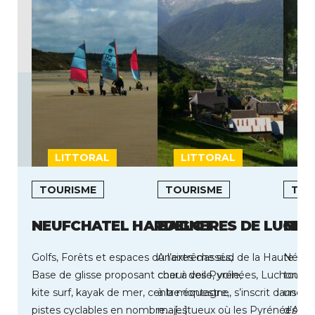
LITTORAL
LITTORAL
TOURISME
TOURISME
TOU
NEUFCHATEL HARDELOT
BAGNERES DE LUCH
NER
Golfs, Forêts et espaces dunaires classés,
A l’extrême sud de la Haute-Ga
Néris-
Base de glisse proposant char à voile, voile,
coeur des Pyrénées, Luchon, véri
touris
kite surf, kayak de mer, centre équestre,
à la montagne, s’inscrit dans u
une ce
pistes cyclables en nombre… […]
majestueux où les Pyrénées exe
d’Auve