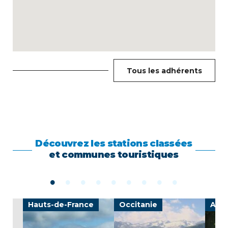
Tous les adhérents
Découvrez les stations classées
et communes touristiques
Hauts-de-France
Occitanie
Auv