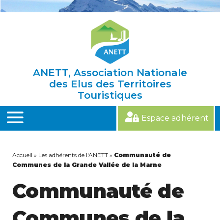
Skip
to
content
ANETT, Association Nationale
des Elus des Territoires
Touristiques
Espace adhérent
MENU
Accueil
»
Les adhérents de l'ANETT
»
Communauté de
Communes de la Grande Vallée de la Marne
Communauté de
Communes de la