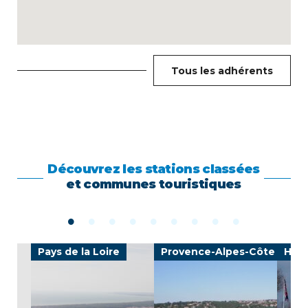
Tous les adhérents
Découvrez les stations classées
et communes touristiques
Pays de la Loire
Provence-Alpes-Côte d'Azu
Haut