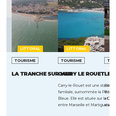
LITTORAL
LITTORAL
L
TOURISME
TOURISME
TOU
LA TRANCHE SUR MER
CARRY LE ROUET
LE 
Carry-le-Rouet est une station b
Située
familiale, surnommée la Perle d
Boulo
Bleue. Elle est située sur la Côt
et à l
entre Marseille et Martigues. Au
statio