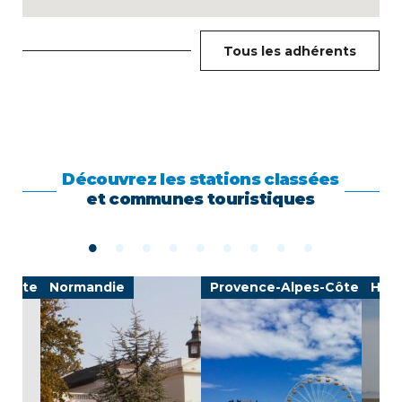
Tous les adhérents
Découvrez les stations classées
et communes touristiques
-Côte d'Azur
Normandie
Provence-Alpes-Côte d'Azu
Haut