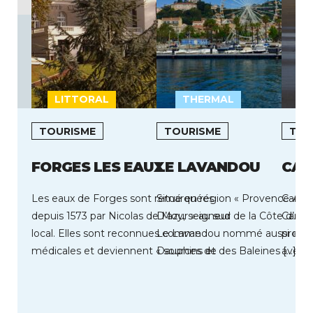
LITTORAL
THERMAL
L
TOURISME
TOURISME
TOU
FORGES LES EAUX
LE LAVANDOU
CAM
Les eaux de Forges sont remarquées
Situé en région « Provence-Alp
Camier
depuis 1573 par Nicolas de Moy, seigneur
D’azur » au sud de la Côte d’Azu
Camier
local. Elles sont reconnues comme
Le Lavandou nommé aussi « La 
profit
médicales et deviennent « sources de
Dauphins et des Baleines […]
avec t
jouvence […]
déroul