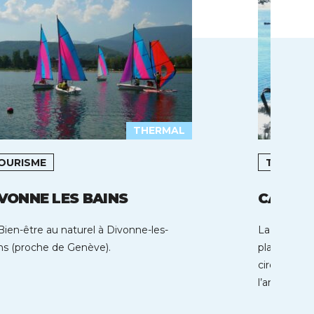
THERMAL
OURISME
TOURIS
VONNE LES BAINS
CAVALA
Bien-être au naturel à Divonne-les-
La baie de 
ns (proche de Genève).
plages de s
cirque de c
l’année d’u