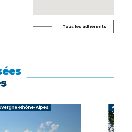
Tous les adhérents
sées
es
uvergne-Rhône-Alpes
Provence