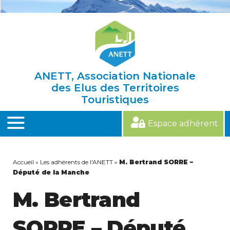
Skip
to
content
ANETT, Association Nationale
des Elus des Territoires
Touristiques
Espace adhérent
MENU
Accueil
»
Les adhérents de l'ANETT
»
M. Bertrand SORRE –
Député de la Manche
M. Bertrand
SORRE – Député