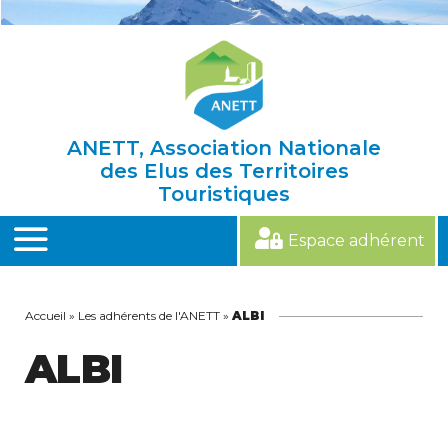
Skip
to
content
ANETT, Association Nationale
des Elus des Territoires
Touristiques
Espace adhérent
MENU
Accueil
»
Les adhérents de l'ANETT
»
ALBI
ALBI