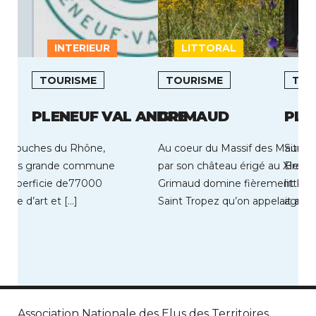
INTERIEUR
LITTORAL
L
TOURISME
TOURISME
TOU
PLENEUF VAL ANDRE
GRIMAUD
PLO
des Bouches du Rhône,
Au coeur du Massif des Maures,
Située
la plus grande commune
par son château érigé au XIe siè
Brest,
e superficie de77000
Grimaud domine fièrement le G
littor
ville d’art et […]
Saint Tropez qu’on appelait autre
agrico
lesque
Association Nationale des Elus des Territoires