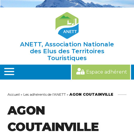
Skip
to
content
ANETT, Association Nationale
des Elus des Territoires
Touristiques
Espace adhérent
MENU
Accueil
»
Les adhérents de l'ANETT
»
AGON COUTAINVILLE
AGON
COUTAINVILLE