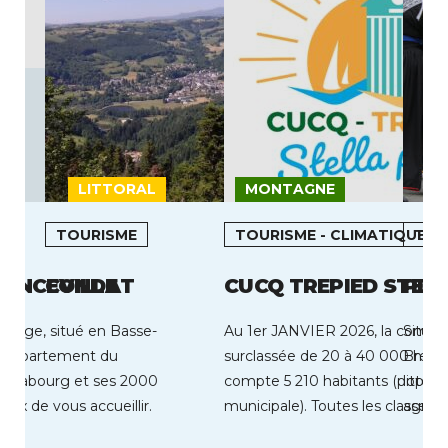
LITTORAL
MONTAGNE
L
TOURISME
TOURISME - CLIMATIQUE
TOU
RANCEVILLE
CONDAT
CUCQ TREPIED STEL
PLO
e Plage, situé en Basse-
Au 1er JANVIER 2026, la comm
Située
 département du
surclassée de 20 à 40 000 habi
Brest,
de Cabourg et ses 2000
compte 5 210 habitants (popula
littor
eux de vous accueillir.
municipale). Toutes les classes 
agrico
…]
représentées […]
lesque