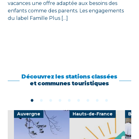
vacances une offre adaptée aux besoins des
enfants comme des parents. Les engagements
du label Famille Plus […]
Découvrez les stations classées
et communes touristiques
Auvergne
Hauts-de-France
Bre