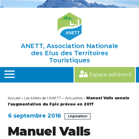
Skip
to
content
ANETT, Association Nationale
des Elus des Territoires
Touristiques
Espace adhérent
MENU
Accueil
»
Les billets de l’ANETT
»
Actualités
»
Manuel Valls annule
l’augmentation du Fpic prévue en 2017
6 septembre 2016
Législation
Manuel Valls