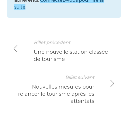
adhérents.
Connectez-vous pour lire la
suite
.
Billet précédent
N
Une nouvelle station classée
de tourisme
a
v
Billet suivant
i
Nouvelles mesures pour
relancer le tourisme après les
g
attentats
a
t