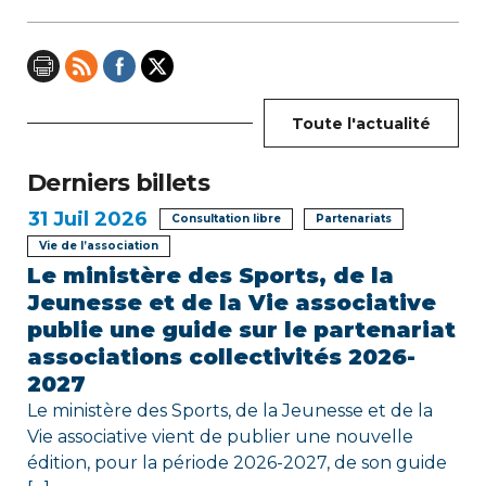
i
o
n
Toute l'actualité
d
e
Derniers billets
31
Juil 2026
l
Consultation libre
Partenariats
Vie de l’association
’
Le ministère des Sports, de la
Jeunesse et de la Vie associative
a
publie une guide sur le partenariat
r
associations collectivités 2026-
2027
t
Le ministère des Sports, de la Jeunesse et de la
i
Vie associative vient de publier une nouvelle
édition, pour la période 2026-2027, de son guide