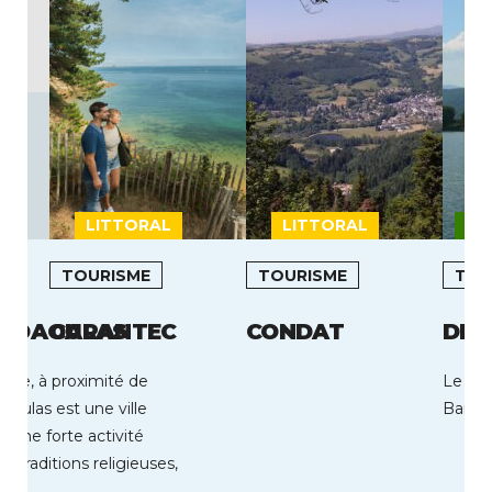
LITTORAL
LITTORAL
MO
TOURISME
TOURISME
TOU
L DAOULAS
CARANTEC
CONDAT
DIV
stère, à proximité de
Le Bie
aoulas est une ville
Bains 
d’une forte activité
es traditions religieuses,