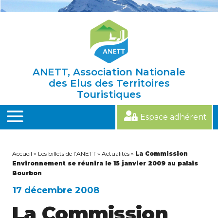
Skip
to
content
ANETT, Association Nationale
des Elus des Territoires
Touristiques
Espace adhérent
MENU
Accueil
»
Les billets de l’ANETT
»
Actualités
»
La Commission
Environnement se réunira le 15 janvier 2009 au palais
Bourbon
17 décembre 2008
La Commission