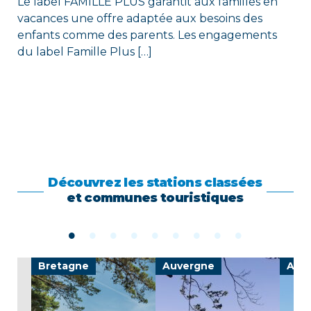
Le label FAMILLE PLUS garantit aux familles en
vacances une offre adaptée aux besoins des
enfants comme des parents. Les engagements
du label Famille Plus […]
Découvrez les stations classées
et communes touristiques
Bretagne
Auvergne
Auv