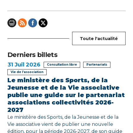
i
o
n
Toute l'actualité
d
e
Derniers billets
31
Juil 2026
l
Consultation libre
Partenariats
Vie de l’association
’
Le ministère des Sports, de la
Jeunesse et de la Vie associative
a
publie une guide sur le partenariat
r
associations collectivités 2026-
2027
t
Le ministère des Sports, de la Jeunesse et de la
i
Vie associative vient de publier une nouvelle
édition, pour la période 2026-2027, de son guide