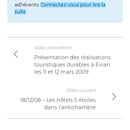
adhérents.
Connectez-vous pour lire la
suite
.
Billet précédent
N
Présentation des réalisations
touristiques durables à Evian
a
les 11 et 12 mars 2009
v
i
Billet suivant
18/12/08 – Les hôtels 5 étoiles
g
dans l’antichambre
a
t