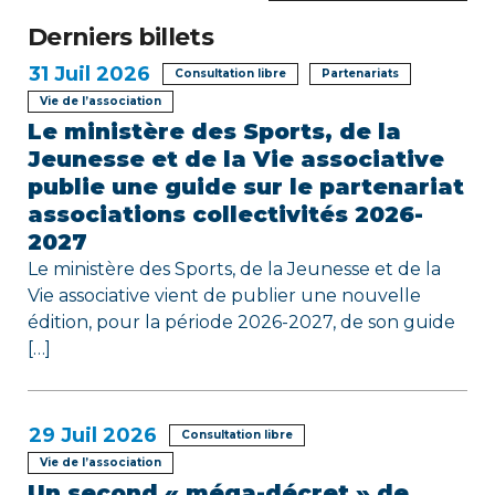
d
Derniers billets
e
31
Juil 2026
Consultation libre
Partenariats
l
Vie de l’association
Le ministère des Sports, de la
’
Jeunesse et de la Vie associative
publie une guide sur le partenariat
a
associations collectivités 2026-
r
2027
Le ministère des Sports, de la Jeunesse et de la
t
Vie associative vient de publier une nouvelle
édition, pour la période 2026-2027, de son guide
i
[…]
c
l
29
Juil 2026
Consultation libre
e
Vie de l’association
Un second « méga-décret » de