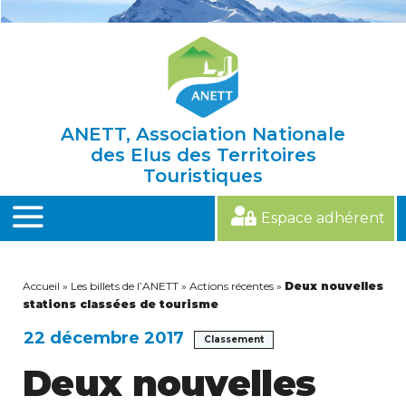
Skip
to
content
ANETT, Association Nationale
des Elus des Territoires
Touristiques
Espace adhérent
MENU
Accueil
»
Les billets de l’ANETT
»
Actions récentes
»
Deux nouvelles
stations classées de tourisme
22 décembre 2017
Classement
Deux nouvelles