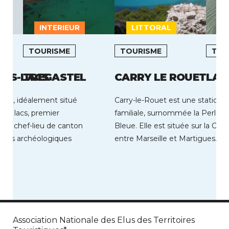
INTERIEUR
LITTORAL
L
TOURISME
TOURISME
TOU
LES-LACS
TREGASTEL
CARRY LE ROUET
LA 
CS, idéalement situé
Carry-le-Rouet est une station b
 des lacs, premier
familiale, surnommée la Perle d
t un chef-lieu de canton
Bleue. Elle est située sur la Côt
illes archéologiques
entre Marseille et Martigues. Au
Association Nationale des Elus des Territoires