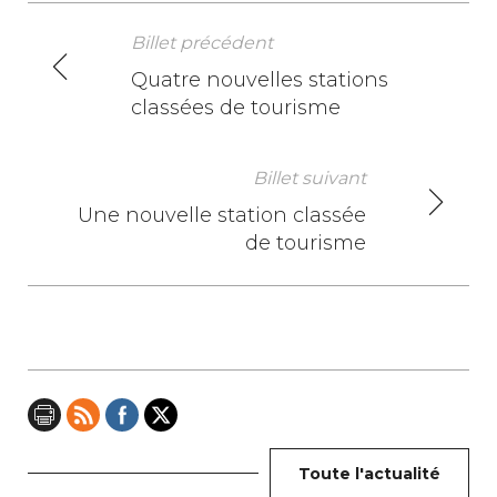
Billet précédent
N
Quatre nouvelles stations
classées de tourisme
a
v
Billet suivant
i
Une nouvelle station classée
de tourisme
g
a
t
i
o
n
Toute l'actualité