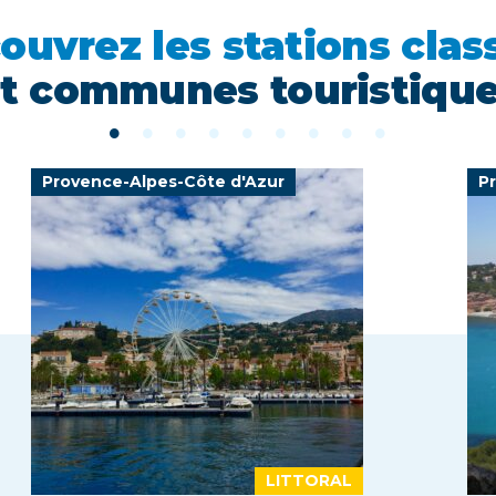
ouvrez les stations clas
t communes touristiqu
Provence-Alpes-Côte d'Azur
P
LITTORAL