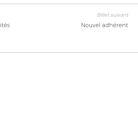
Billet suivant
ités
Nouvel adhérent
e