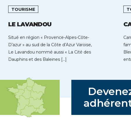
TOURISME
T
LE LAVANDOU
CA
Situé en région « Provence-Alpes-Côte-
Car
D’azur » au sud de la Côte d’Azur Varoise,
fam
Le Lavandou nommé aussi « La Cité des
Ble
Dauphins et des Baleines […]
ent
Devene
adhérent