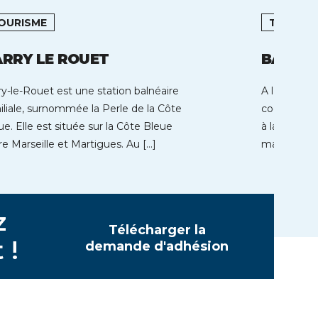
OURISME
TOURIS
RRY LE ROUET
BAGNER
ry-le-Rouet est une station balnéaire
A l’extrême
iliale, surnommée la Perle de la Côte
coeur des P
ue. Elle est située sur la Côte Bleue
à la montag
re Marseille et Martigues. Au […]
majestueux
z
Télécharger la
 !
demande d'adhésion