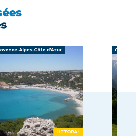
sées
es
rovence-Alpes-Côte d'Azur
Occitani
LITTORAL