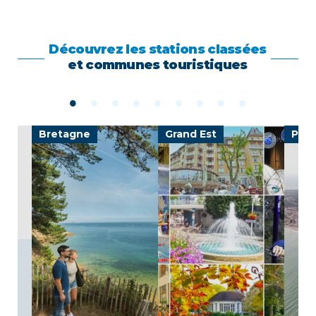
Découvrez les stations classées
et communes touristiques
Bretagne
Grand Est
Pays