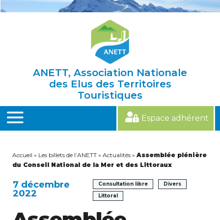
Skip
to
content
ANETT, Association Nationale
des Elus des Territoires
Touristiques
Espace adhérent
MENU
Accueil
»
Les billets de l’ANETT
»
Actualités
»
Assemblée plénière
du Conseil National de la Mer et des Littoraux
7 décembre
Consultation libre
Divers
2022
Littoral
Assemblée