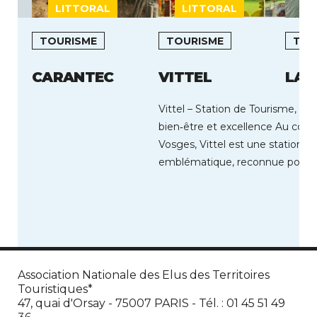
LITTORAL
LITTORAL
TOURISME
TOURISME
TOU
CARANTEC
VITTEL
LA 
Vittel – Station de Tourisme, nat
bien‑être et excellence Au cœu
Vosges, Vittel est une station to
emblématique, reconnue pour la
de son […]
Association Nationale des Elus des Territoires
Touristiques*
47, quai d'Orsay - 75007 PARIS - Tél. : 01 45 51 49