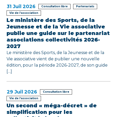
’
31
Juil 2026
Consultation libre
Partenariats
Vie de l’association
a
Le ministère des Sports, de la
r
Jeunesse et de la Vie associative
publie une guide sur le partenariat
t
associations collectivités 2026-
2027
i
Le ministère des Sports, de la Jeunesse et de la
c
Vie associative vient de publier une nouvelle
édition, pour la période 2026-2027, de son guide
l
[…]
e
29
Juil 2026
Consultation libre
Vie de l’association
Un second « méga-décret » de
simplification pour les