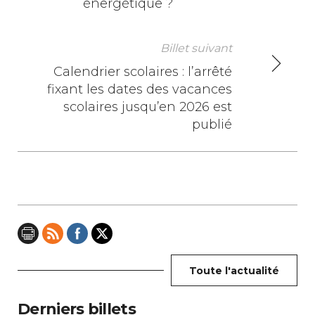
énergétique ?
v
i
Billet suivant
Calendrier scolaires : l’arrêté
g
fixant les dates des vacances
a
scolaires jusqu’en 2026 est
publié
t
i
o
n
d
e
Toute l'actualité
l
Derniers billets